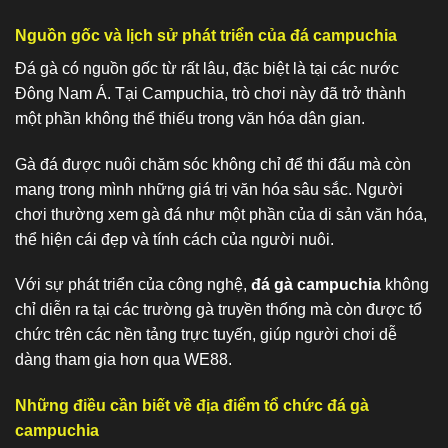
Nguồn gốc và lịch sử phát triển của đá campuchia
Đá gà có nguồn gốc từ rất lâu, đặc biệt là tại các nước
Đông Nam Á. Tại Campuchia, trò chơi này đã trở thành
một phần không thể thiếu trong văn hóa dân gian.
Gà đá được nuôi chăm sóc không chỉ để thi đấu mà còn
mang trong mình những giá trị văn hóa sâu sắc. Người
chơi thường xem gà đá như một phần của di sản văn hóa,
thể hiện cái đẹp và tính cách của người nuôi.
Với sự phát triển của công nghệ,
đá gà campuchia
không
chỉ diễn ra tại các trường gà truyền thống mà còn được tổ
chức trên các nền tảng trực tuyến, giúp người chơi dễ
dàng tham gia hơn qua WE88.
Những điều cần biết về địa điểm tổ chức đá gà
campuchia