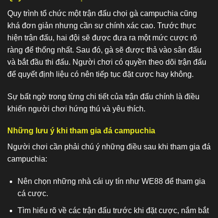
Quy trình tổ chức một trận đấu chọi gà campuchia cũng
khá đơn giản nhưng cần sự chính xác cao. Trước thực
hiện trận đấu, hai đội sẽ được đưa ra một mức cược rõ
ràng để thống nhất. Sau đó, gà sẽ được thả vào sân đấu
và bắt đầu thi đấu. Người chơi có quyền theo dõi trận đấu
để quyết định liệu có nên tiếp tục đặt cược hay không.
Sự bất ngờ trong từng chi tiết của trận đấu chính là điều
khiến người chơi hứng thú và yêu thích.
Những lưu ý khi tham gia đá campuchia
Người chơi cần phải chú ý những điều sau khi tham gia đá
campuchia:
Nên chọn những nhà cái uy tín như WE88 để tham gia
cá cược.
Tìm hiểu rõ về các trận đấu trước khi đặt cược, nắm bắt