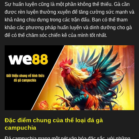
Sự huấn luyện cũng là một phần không thể thiếu. Gà cần
được rèn luyện thường xuyên để tăng cường sức mạnh và
khả năng chịu đựng trong các trận đấu. Bạn có thể tham
khảo các phương pháp huấn luyện và dinh dưỡng cho gà
để có thể chăm sóc chiến kê của mình tốt nhất.
Đặc điểm chung của thể loại đá gà
campuchia
Đá campuchia mang một nét văn hóa đặc sắc, với những