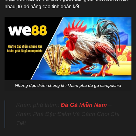
nhau, từ đó nâng cao tình đoàn kết.
Những đặc điểm chung khi khám phá đá gà campuchia
Khám phá thêm:
Đá Gà Miền Nam
–
Khám Phá Đặc Điểm Và Cách Chơi Chi
Tiết