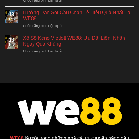
Chức năng bình luận bị tắt
–
Đổi
Xổ
Bật
Thưởng
Số
Mí
Hướng Dẫn Soi Cầu Chẵn Lẻ Hiệu Quả Nhất Tại
Hot
13
Siêu
Cách
WE88
2025
Th8
Tốc
Chơi
ở
Chức năng bình luận bị tắt
–
Hiệu
Hướng
Luật
Quả
Dẫn
Và
Xổ Số Keno Vietlott WE88: Ưu Đãi Liền, Nhận
Thắng
13
Soi
Quy
Ngay Quà Khủng
Lớn
Th8
Cầu
Định
ở
Chức năng bình luận bị tắt
Chẵn
Chơi
Xổ
Lẻ
Chuẩn
Số
Hiệu
Tại
Keno
Quả
WE88
Vietlott
Nhất
WE88:
Tại
Ưu
WE88
Đãi
Liền,
Nhận
Ngay
Quà
Khủng
WE88
là một trong những nhà cái trực tuyến hàng đầu