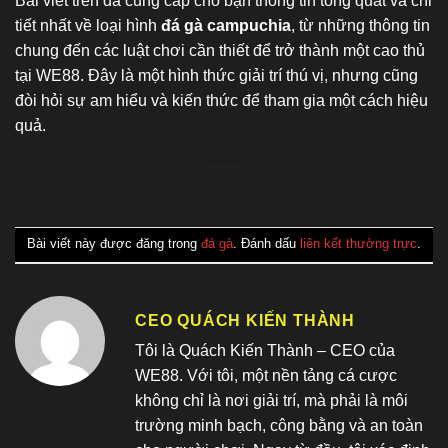
Bài viết trên đã cung cấp cho bạn thông tin tổng quát và chi
tiết nhất về loại hình
đá gà campuchia
, từ những thông tin
chung đến các luật chơi cần thiết để trở thành một cao thủ
tại WE88. Đây là một hình thức giải trí thú vị, nhưng cũng
đòi hỏi sự am hiểu và kiến thức để tham gia một cách hiệu
quả.
Bài viết này được đăng trong
đá gà
. Đánh dấu
liên kết thường trực
.
CEO QUÁCH KIẾN THÀNH
Tôi là Quách Kiến Thành – CEO của
WE88. Với tôi, một nền tảng cá cược
không chỉ là nơi giải trí, mà phải là môi
trường minh bạch, công bằng và an toàn